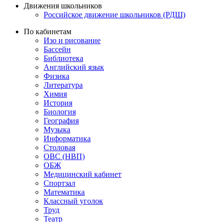
Движения школьников
Российское движение школьников (РДШ)
По кабинетам
Изо и рисование
Бассейн
Библиотека
Английский язык
Физика
Литература
Химия
История
Биология
География
Музыка
Информатика
Столовая
ОВС (НВП)
ОБЖ
Медицинский кабинет
Спортзал
Математика
Классный уголок
Труд
Театр