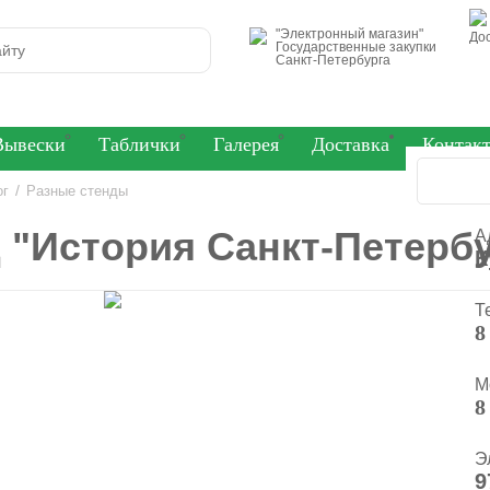
"Электронный магазин"
До
Государственные закупки
Санкт-Петербурга
Вывески
Таблички
Галерея
Доставка
Контак
/
ог
Разные стенды
 "История Санкт-Петербу
А
К
Т
8
М
8
Э
9