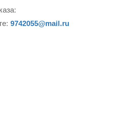
каза:
те:
9742055@mail.ru