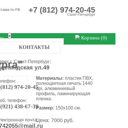
+7 (812) 974-20-45
ставка по РФ
Санкт-Петербург
x
ты
Корзина (
0
)
КОНТАКТЫ
рга"
дрес г. Санкт-Петербург:
урляндская ул.49
Материалы:
пластик ПВХ,
елефон:
полноцветная печать 1440
 (812) 974-20-45
dpi, алюминиевый
профиль, ламинирующая
пленка.
об. телефон:
 (921) 438-67-39
Размер:
150х100 см.
лектронная почта:
Цена: 7000 руб.
742055@mail.ru