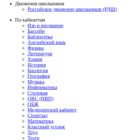
Движения школьников
Российское движение школьников (РДШ)
По кабинетам
Изо и рисование
Бассейн
Библиотека
Английский язык
Физика
Литература
Химия
История
Биология
География
Музыка
Информатика
Столовая
ОВС (НВП)
ОБЖ
Медицинский кабинет
Спортзал
Математика
Классный уголок
Труд
Театр