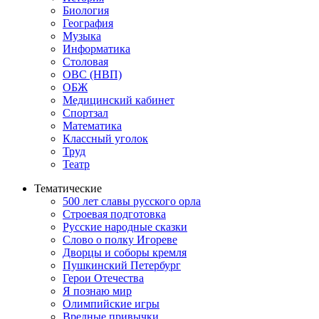
Биология
География
Музыка
Информатика
Столовая
ОВС (НВП)
ОБЖ
Медицинский кабинет
Спортзал
Математика
Классный уголок
Труд
Театр
Тематические
500 лет славы русского орла
Строевая подготовка
Русские народные сказки
Слово о полку Игореве
Дворцы и соборы кремля
Пушкинский Петербург
Герои Отечества
Я познаю мир
Олимпийские игры
Вредные привычки